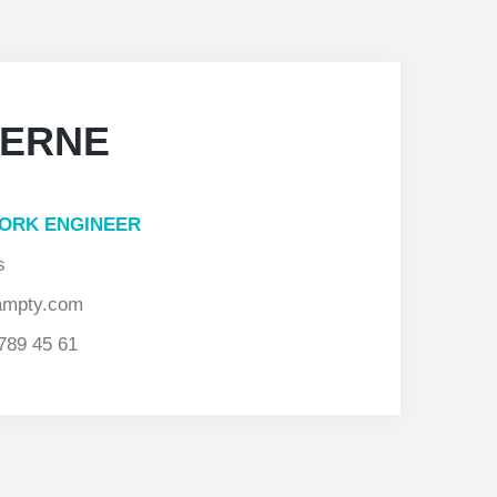
ERNE
ORK ENGINEER
s
ampty.com
789 45 61