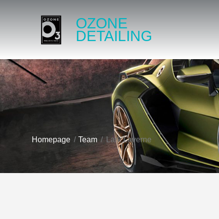
OZONE
DETAILING
Homepage
Team
Lark Laverne