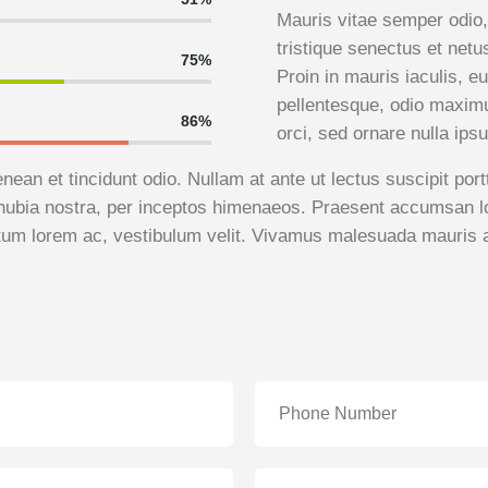
Mauris vitae semper odio,
tristique senectus et net
75%
Proin in mauris iaculis, e
pellentesque, odio maximu
86%
orci, sed ornare nulla ips
enean et tincidunt odio. Nullam at ante ut lectus suscipit por
conubia nostra, per inceptos himenaeos. Praesent accumsan lo
tum lorem ac, vestibulum velit. Vivamus malesuada mauris a