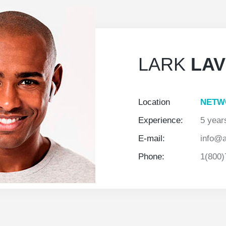
LARK
LAV
Location
NETW
Experience:
5 year
E-mail:
info@
Phone:
1(800)