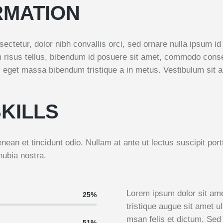
RMATION
ctetur, dolor nibh convallis orci, sed ornare nulla ipsum 
am risus tellus, bibendum id posuere sit amet, commodo consec
eget massa bibendum tristique a in metus. Vestibulum sit am
KILLS
enean et tincidunt odio. Nullam at ante ut lectus suscipit por
nubia nostra.
Lorem ipsum dolor sit ame
25%
tristique augue sit amet u
msan felis et dictum. Se
51%