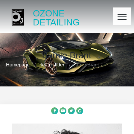
OZONE
DETAILING
Jamie Brant
Homepage
Team slider
Jamie Brant