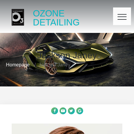
OZONE
DETAILING
Jackson Janey
Homepage
Jackson Janey